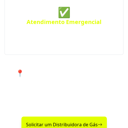
✅
Atendimento Emergencial
Ficou sem gás de repente? Conte com nosso serviço
de Disk Gás emergencial para atender urgências
em Foz do Iguaçu e região.
📍 Atendimento 24 horas nos
bairros de Foz do Iguaçu e cidades
próximas.
Encontre agora mesmo uma distribuidora de gás
confiável perto de você!
Solicitar um Distribuidora de Gás