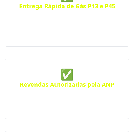
Entrega Rápida de Gás P13 e P45
Receba seu botijão de gás no mesmo dia, com
entrega ágil e segura para residências, comércios
ou condomínios. Atendimento eficiente em toda a
cidade.
✅
Revendas Autorizadas pela ANP
Todas as distribuidoras parceiras são certificadas
pela Agência Nacional do Petróleo, seguindo
rigorosos padrões de segurança e qualidade.