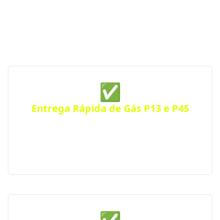
emergencial, a GGás Perto conecta você às melhores
opções da região. Com parceiras autorizadas pela
ANP, garantimos gás de cozinha confiável e sempre
por perto — a qualquer hora do dia ou da noite.
✅
Entrega Rápida de Gás P13 e P45
Receba seu botijão de gás no mesmo dia, com
entrega ágil e segura para residências, comércios
ou condomínios. Atendimento eficiente em toda a
cidade.