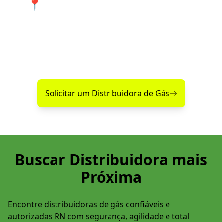
📍 Atendimento 24 horas nos
bairros de Touros e cidades
próximas.
Encontre agora mesmo uma distribuidora de gás
confiável perto de você!
Solicitar um Distribuidora de Gás
Buscar Distribuidora mais
Próxima
Encontre distribuidoras de gás confiáveis e
autorizadas RN com segurança, agilidade e total