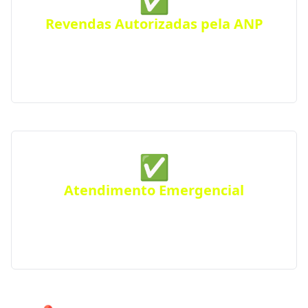
✅
Revendas Autorizadas pela ANP
Todas as distribuidoras parceiras são certificadas
pela Agência Nacional do Petróleo, seguindo
rigorosos padrões de segurança e qualidade.
✅
Atendimento Emergencial
Ficou sem gás de repente? Conte com nosso serviço
de Disk Gás emergencial para atender urgências
em Touros e região.