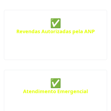
✅
Revendas Autorizadas pela ANP
Todas as distribuidoras parceiras são certificadas
pela Agência Nacional do Petróleo, seguindo
rigorosos padrões de segurança e qualidade.
✅
Atendimento Emergencial
Ficou sem gás de repente? Conte com nosso serviço
de Disk Gás emergencial para atender urgências
em Taquarana e região.