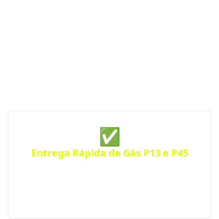
Se você procura uma distribuidora de gás com
entrega rápida, segurança e atendimento
emergencial, a GGás Perto conecta você às melhores
opções da região. Com parceiras autorizadas pela
ANP, garantimos gás de cozinha confiável e sempre
por perto — a qualquer hora do dia ou da noite.
✅
Entrega Rápida de Gás P13 e P45
Receba seu botijão de gás no mesmo dia, com
entrega ágil e segura para residências, comércios
ou condomínios. Atendimento eficiente em toda a
cidade.