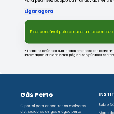
Para pedir seu botijão ou tirar dúvidas, ent
Ligar agora
É responsável pela empresa e encontrou
* Todos os anúncios publicados em nosso site atendem às e
informações exibidas nesta página são públicas e foram
Gás Perto
INSTI
Sobre N
O portal para encontrar as melhores
distribuidoras de gás e água perto
Mapa do