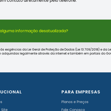
re em contato diretamente pelo telefone.
 alguma informação desatualizada?
xigências da Lei Geral de Proteção de Dados (Lei 13.709/2018) e da Lei d
 adquiridas legalmente através da internet e também em portais do Gov
TUCIONAL
PARA EMPRESAS
ós
Planos e Preços
 Site
Fale Conosco