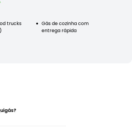
o
od trucks
Gás de cozinha com
)
entrega rápida
quigás?