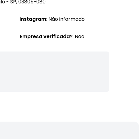
ulo - SP, 03805-080
Instagram
: Não informado
Empresa verificada?
: Não