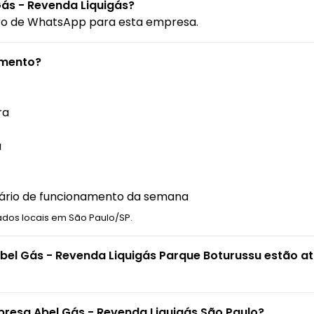
ás - Revenda Liquigás?
ro de WhatsApp para esta empresa.
amento?
ra
a
orário de funcionamento da semana
ados locais em São Paulo/SP.
Abel Gás - Revenda Liquigás Parque Boturussu estão a
presa Abel Gás - Revenda Liquigás São Paulo?