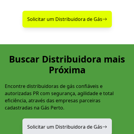
confiável perto de você!
Solicitar um Distribuidora de Gás
Buscar Distribuidora mais
Próxima
Encontre distribuidoras de gás confiáveis e
autorizadas PR com segurança, agilidade e total
eficiência, através das empresas parceiras
cadastradas na Gás Perto.
Solicitar um Distribuidora de Gás