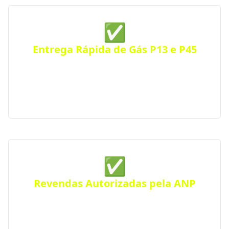
✅
Entrega Rápida de Gás P13 e P45
Receba seu botijão de gás no mesmo dia, com
entrega ágil e segura para residências, comércios
ou condomínios. Atendimento eficiente em toda a
cidade.
✅
Revendas Autorizadas pela ANP
Todas as distribuidoras parceiras são certificadas
pela Agência Nacional do Petróleo, seguindo
rigorosos padrões de segurança e qualidade.