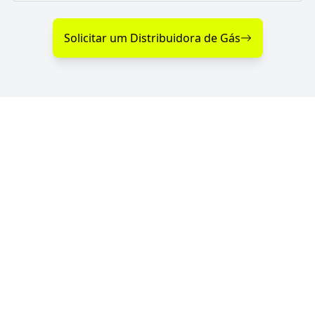
Solicitar um Distribuidora de Gás
Diferenciais na Distribuição
de Gás em Rolândia - PR
Se você procura uma distribuidora de gás com
entrega rápida, segurança e atendimento
emergencial, a GGás Perto conecta você às melhores
opções da região. Com parceiras autorizadas pela
ANP, garantimos gás de cozinha confiável e sempre
por perto — a qualquer hora do dia ou da noite.