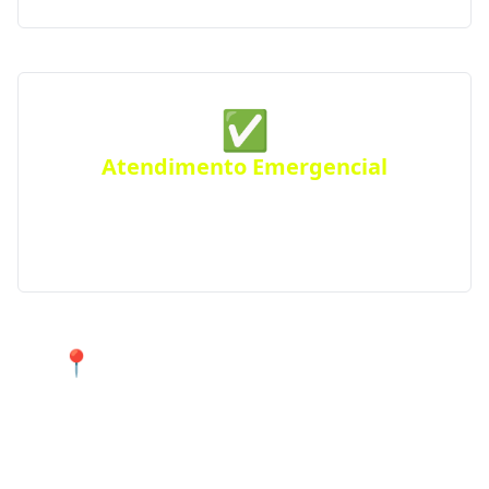
✅
Atendimento Emergencial
Ficou sem gás de repente? Conte com nosso serviço
de Disk Gás emergencial para atender urgências
em Rolândia e região.
📍 Atendimento 24 horas nos
bairros de Rolândia e cidades
próximas.
Encontre agora mesmo uma distribuidora de gás