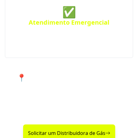
✅
Atendimento Emergencial
Ficou sem gás de repente? Conte com nosso serviço
de Disk Gás emergencial para atender urgências
em Placas e região.
📍 Atendimento 24 horas nos
bairros de Placas e cidades
próximas.
Encontre agora mesmo uma distribuidora de gás
confiável perto de você!
Solicitar um Distribuidora de Gás