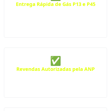
Entrega Rápida de Gás P13 e P45
Receba seu botijão de gás no mesmo dia, com
entrega ágil e segura para residências, comércios
ou condomínios. Atendimento eficiente em toda a
cidade.
✅
Revendas Autorizadas pela ANP
Todas as distribuidoras parceiras são certificadas
pela Agência Nacional do Petróleo, seguindo
rigorosos padrões de segurança e qualidade.