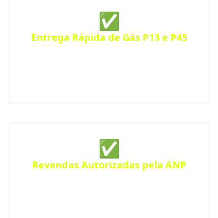
✅
Entrega Rápida de Gás P13 e P45
Receba seu botijão de gás no mesmo dia, com
entrega ágil e segura para residências, comércios
ou condomínios. Atendimento eficiente em toda a
cidade.
✅
Revendas Autorizadas pela ANP
Todas as distribuidoras parceiras são certificadas
pela Agência Nacional do Petróleo, seguindo
rigorosos padrões de segurança e qualidade.