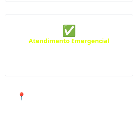
✅
Atendimento Emergencial
Ficou sem gás de repente? Conte com nosso serviço
de Disk Gás emergencial para atender urgências
em Piranguinho e região.
📍 Atendimento 24 horas nos
bairros de Piranguinho e cidades
próximas.
Encontre agora mesmo uma distribuidora de gás
confiável perto de você!