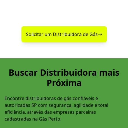
próximas.
Encontre agora mesmo uma distribuidora de gás
confiável perto de você!
Solicitar um Distribuidora de Gás
Buscar Distribuidora mais
Próxima
Encontre distribuidoras de gás confiáveis e
autorizadas SP com segurança, agilidade e total
eficiência, através das empresas parceiras
cadastradas na Gás Perto.