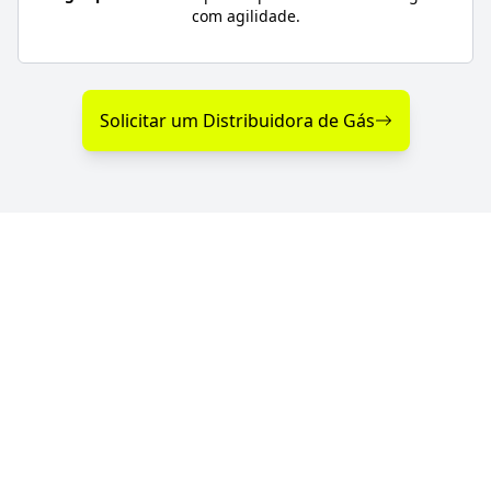
com agilidade.
Solicitar um Distribuidora de Gás
Diferenciais na Distribuição
de Gás em Pirangi - SP
Se você procura uma distribuidora de gás com
entrega rápida, segurança e atendimento
emergencial, a GGás Perto conecta você às melhores
opções da região. Com parceiras autorizadas pela
ANP, garantimos gás de cozinha confiável e sempre