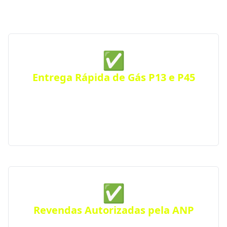
por perto — a qualquer hora do dia ou da noite.
✅
Entrega Rápida de Gás P13 e P45
Receba seu botijão de gás no mesmo dia, com
entrega ágil e segura para residências, comércios
ou condomínios. Atendimento eficiente em toda a
cidade.
✅
Revendas Autorizadas pela ANP
Todas as distribuidoras parceiras são certificadas