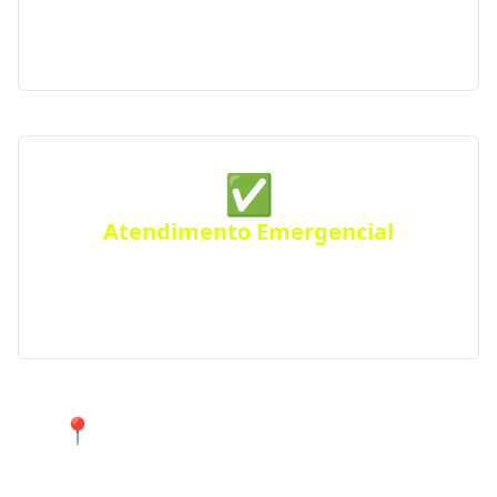
pela Agência Nacional do Petróleo, seguindo
rigorosos padrões de segurança e qualidade.
✅
Atendimento Emergencial
Ficou sem gás de repente? Conte com nosso serviço
de Disk Gás emergencial para atender urgências
em Pirangi e região.
📍 Atendimento 24 horas nos
bairros de Pirangi e cidades