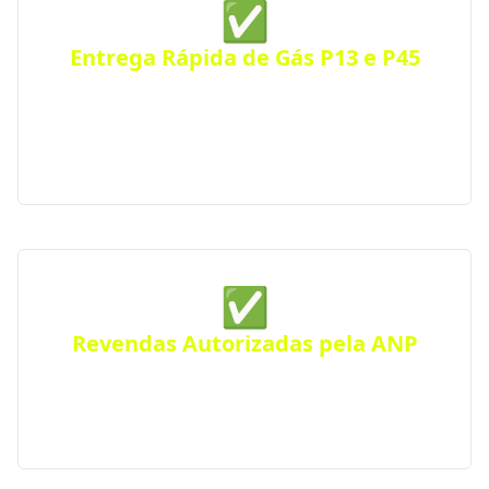
✅
Entrega Rápida de Gás P13 e P45
Receba seu botijão de gás no mesmo dia, com
entrega ágil e segura para residências, comércios
ou condomínios. Atendimento eficiente em toda a
cidade.
✅
Revendas Autorizadas pela ANP
Todas as distribuidoras parceiras são certificadas
pela Agência Nacional do Petróleo, seguindo
rigorosos padrões de segurança e qualidade.