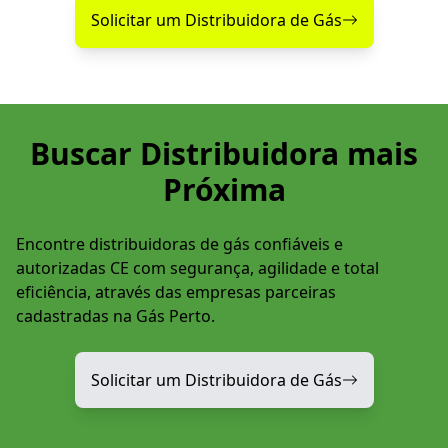
Solicitar um Distribuidora de Gás
Buscar Distribuidora mais
Próxima
Encontre distribuidoras de gás confiáveis e
autorizadas CE com segurança, agilidade e total
eficiência, através das empresas parceiras
cadastradas na Gás Perto.
Solicitar um Distribuidora de Gás