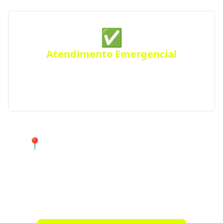
✅
Atendimento Emergencial
Ficou sem gás de repente? Conte com nosso serviço
de Disk Gás emergencial para atender urgências
em Pedra Branca e região.
📍 Atendimento 24 horas nos
bairros de Pedra Branca e cidades
próximas.
Encontre agora mesmo uma distribuidora de gás
confiável perto de você!