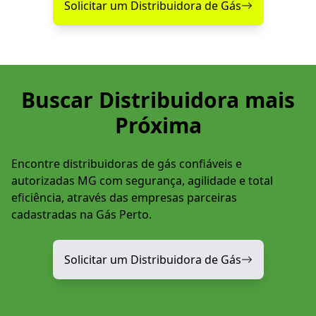
Solicitar um Distribuidora de Gás
Buscar Distribuidora mais
Próxima
Encontre distribuidoras de gás confiáveis e
autorizadas MG com segurança, agilidade e total
eficiência, através das empresas parceiras
cadastradas na Gás Perto.
Solicitar um Distribuidora de Gás