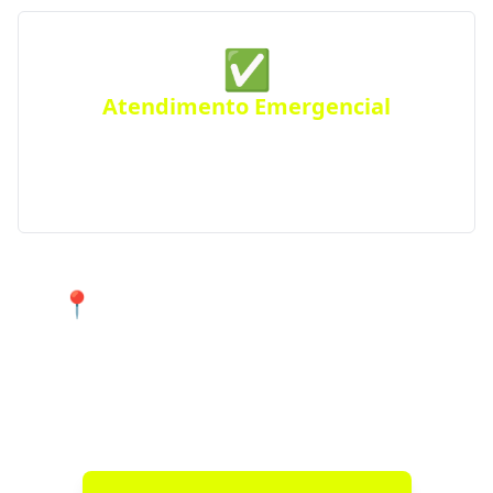
✅
Atendimento Emergencial
Ficou sem gás de repente? Conte com nosso serviço
de Disk Gás emergencial para atender urgências
em Paraguaçu e região.
📍 Atendimento 24 horas nos
bairros de Paraguaçu e cidades
próximas.
Encontre agora mesmo uma distribuidora de gás
confiável perto de você!