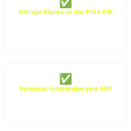
✅
Entrega Rápida de Gás P13 e P45
Receba seu botijão de gás no mesmo dia, com
entrega ágil e segura para residências, comércios
ou condomínios. Atendimento eficiente em toda a
cidade.
✅
Revendas Autorizadas pela ANP
Todas as distribuidoras parceiras são certificadas
pela Agência Nacional do Petróleo, seguindo
rigorosos padrões de segurança e qualidade.