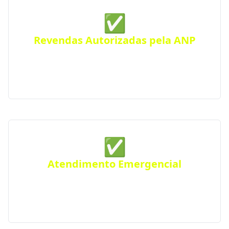
✅
Revendas Autorizadas pela ANP
Todas as distribuidoras parceiras são certificadas
pela Agência Nacional do Petróleo, seguindo
rigorosos padrões de segurança e qualidade.
✅
Atendimento Emergencial
Ficou sem gás de repente? Conte com nosso serviço
de Disk Gás emergencial para atender urgências
em Major Vieira e região.