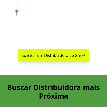
📍 Atendimento 24 horas nos
bairros de Major Vieira e cidades
próximas.
Encontre agora mesmo uma distribuidora de gás
confiável perto de você!
Solicitar um Distribuidora de Gás
Buscar Distribuidora mais
Próxima