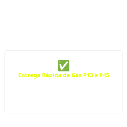
entrega rápida, segurança e atendimento
emergencial, a GGás Perto conecta você às melhores
opções da região. Com parceiras autorizadas pela
ANP, garantimos gás de cozinha confiável e sempre
por perto — a qualquer hora do dia ou da noite.
✅
Entrega Rápida de Gás P13 e P45
Receba seu botijão de gás no mesmo dia, com
entrega ágil e segura para residências, comércios
ou condomínios. Atendimento eficiente em toda a
cidade.