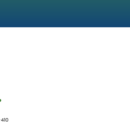
P
-410