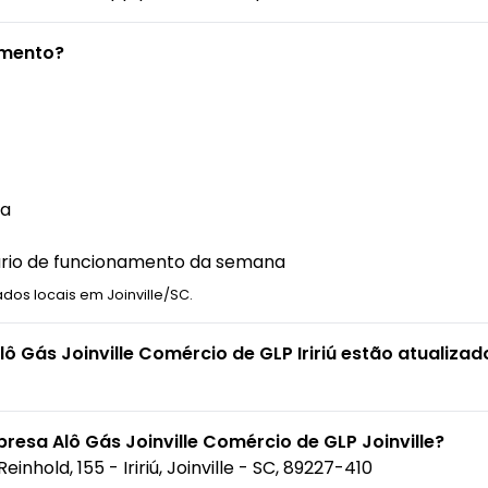
amento?
ra
orário de funcionamento da semana
dos locais em Joinville/SC.
ô Gás Joinville Comércio de GLP Iririú estão atualizad
resa Alô Gás Joinville Comércio de GLP Joinville?
einhold, 155 - Iririú, Joinville - SC, 89227-410