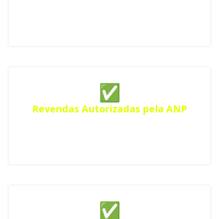
entrega ágil e segura para residências, comércios
ou condomínios. Atendimento eficiente em toda a
cidade.
✅
Revendas Autorizadas pela ANP
Todas as distribuidoras parceiras são certificadas
pela Agência Nacional do Petróleo, seguindo
rigorosos padrões de segurança e qualidade.
✅