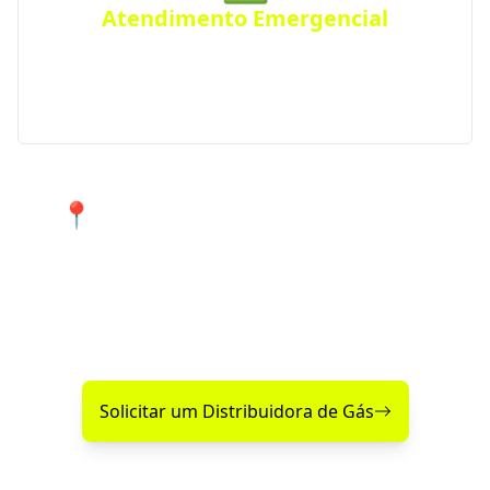
Atendimento Emergencial
Ficou sem gás de repente? Conte com nosso serviço
de Disk Gás emergencial para atender urgências
em Ituverava e região.
📍 Atendimento 24 horas nos
bairros de Ituverava e cidades
próximas.
Encontre agora mesmo uma distribuidora de gás
confiável perto de você!
Solicitar um Distribuidora de Gás