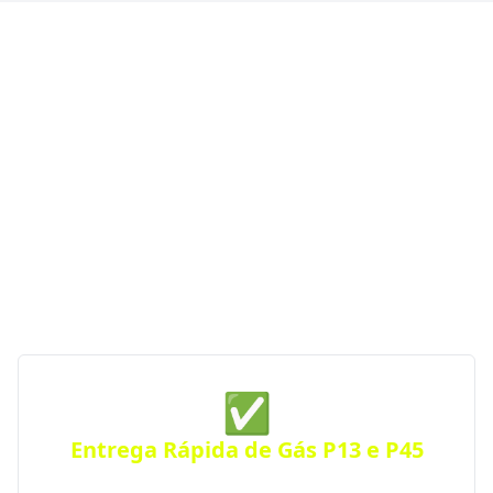
Diferenciais na Distribuição
de Gás em Ituverava - SP
Se você procura uma distribuidora de gás com
entrega rápida, segurança e atendimento
emergencial, a GGás Perto conecta você às melhores
opções da região. Com parceiras autorizadas pela
ANP, garantimos gás de cozinha confiável e sempre
por perto — a qualquer hora do dia ou da noite.
✅
Entrega Rápida de Gás P13 e P45
Receba seu botijão de gás no mesmo dia, com