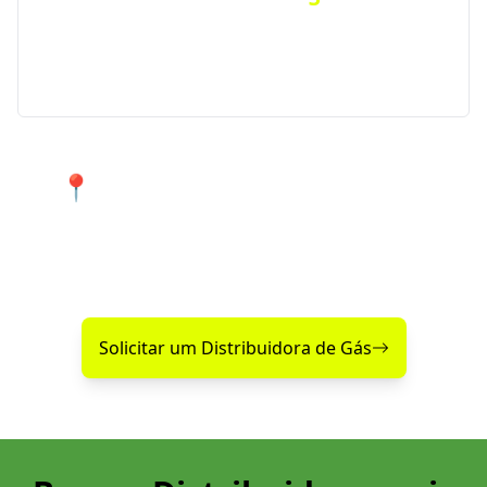
Ficou sem gás de repente? Conte com nosso serviço
de Disk Gás emergencial para atender urgências
em Itajaí e região.
📍 Atendimento 24 horas nos
bairros de Itajaí e cidades próximas.
Encontre agora mesmo uma distribuidora de gás
confiável perto de você!
Solicitar um Distribuidora de Gás