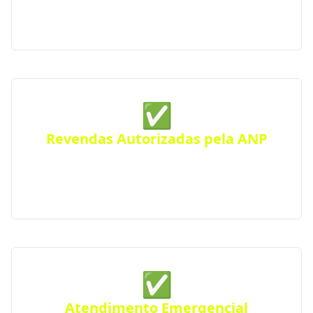
ou condomínios. Atendimento eficiente em toda a
cidade.
✅
Revendas Autorizadas pela ANP
Todas as distribuidoras parceiras são certificadas
pela Agência Nacional do Petróleo, seguindo
rigorosos padrões de segurança e qualidade.
✅
Atendimento Emergencial