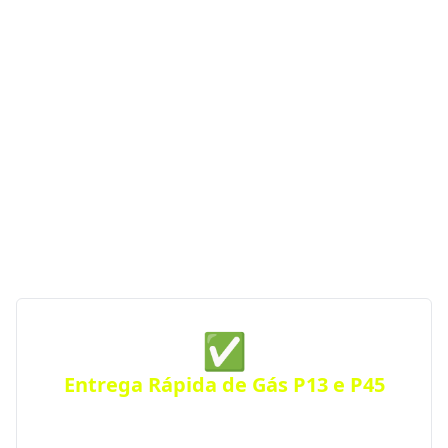
Diferenciais na Distribuição
de Gás em Itajaí - SC
Se você procura uma distribuidora de gás com
entrega rápida, segurança e atendimento
emergencial, a GGás Perto conecta você às melhores
opções da região. Com parceiras autorizadas pela
ANP, garantimos gás de cozinha confiável e sempre
por perto — a qualquer hora do dia ou da noite.
✅
Entrega Rápida de Gás P13 e P45
Receba seu botijão de gás no mesmo dia, com
entrega ágil e segura para residências, comércios