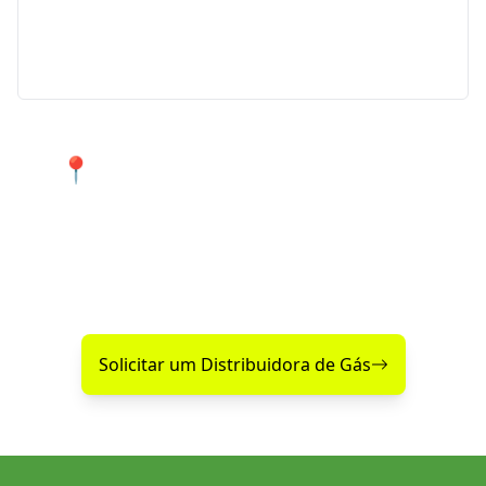
Ficou sem gás de repente? Conte com nosso serviço
de Disk Gás emergencial para atender urgências
em Indaial e região.
📍 Atendimento 24 horas nos
bairros de Indaial e cidades
próximas.
Encontre agora mesmo uma distribuidora de gás
confiável perto de você!
Solicitar um Distribuidora de Gás