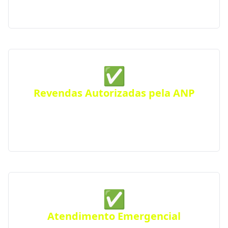
cidade.
✅
Revendas Autorizadas pela ANP
Todas as distribuidoras parceiras são certificadas
pela Agência Nacional do Petróleo, seguindo
rigorosos padrões de segurança e qualidade.
✅
Atendimento Emergencial