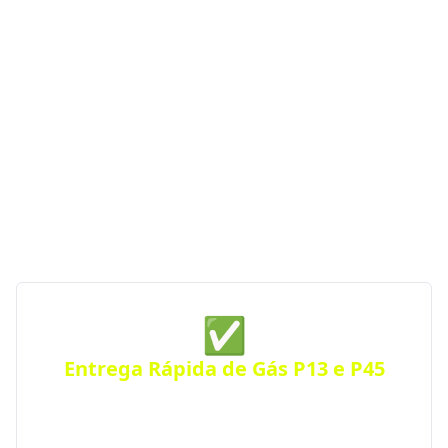
Diferenciais na Distribuição
de Gás em Indaial - SC
Se você procura uma distribuidora de gás com
entrega rápida, segurança e atendimento
emergencial, a GGás Perto conecta você às melhores
opções da região. Com parceiras autorizadas pela
ANP, garantimos gás de cozinha confiável e sempre
por perto — a qualquer hora do dia ou da noite.
✅
Entrega Rápida de Gás P13 e P45
Receba seu botijão de gás no mesmo dia, com
entrega ágil e segura para residências, comércios
ou condomínios. Atendimento eficiente em toda a