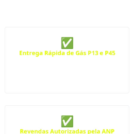
ANP, garantimos gás de cozinha confiável e sempre
por perto — a qualquer hora do dia ou da noite.
✅
Entrega Rápida de Gás P13 e P45
Receba seu botijão de gás no mesmo dia, com
entrega ágil e segura para residências, comércios
ou condomínios. Atendimento eficiente em toda a
cidade.
✅
Revendas Autorizadas pela ANP