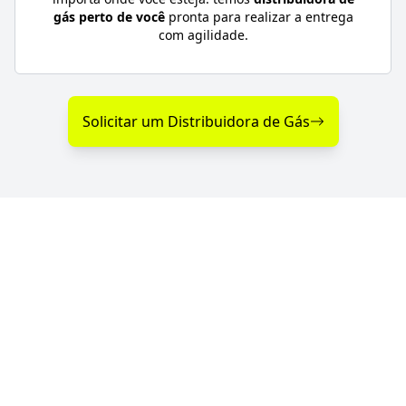
gás perto de você
pronta para realizar a entrega
com agilidade.
Solicitar um Distribuidora de Gás
Diferenciais na Distribuição
de Gás em Curvelândia - MT
Se você procura uma distribuidora de gás com
entrega rápida, segurança e atendimento
emergencial, a GGás Perto conecta você às melhores
opções da região. Com parceiras autorizadas pela