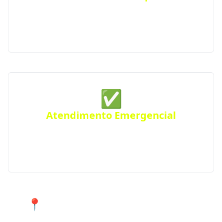
Todas as distribuidoras parceiras são certificadas
pela Agência Nacional do Petróleo, seguindo
rigorosos padrões de segurança e qualidade.
✅
Atendimento Emergencial
Ficou sem gás de repente? Conte com nosso serviço
de Disk Gás emergencial para atender urgências
em Curvelândia e região.
📍 Atendimento 24 horas nos
bairros de Curvelândia e cidades