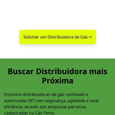
próximas.
Encontre agora mesmo uma distribuidora de gás
confiável perto de você!
Solicitar um Distribuidora de Gás
Buscar Distribuidora mais
Próxima
Encontre distribuidoras de gás confiáveis e
autorizadas MT com segurança, agilidade e total
eficiência, através das empresas parceiras
cadastradas na Gás Perto.