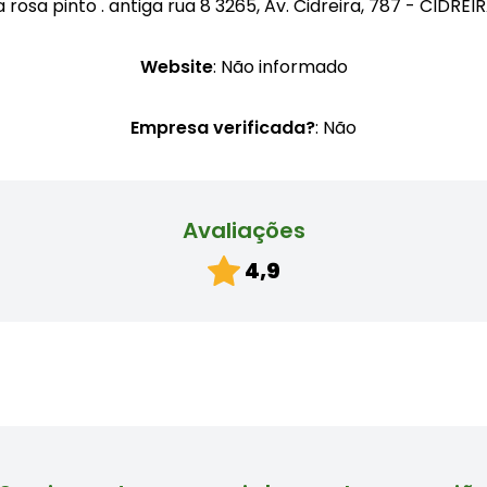
a rosa pinto . antiga rua 8 3265, Av. Cidreira, 787 - CIDREI
Website
: Não informado
Empresa verificada?
: Não
Avaliações
4,9