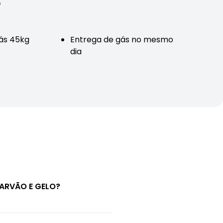
o
gás 45kg
Entrega de gás no mesmo
dia
CARVÃO E GELO?