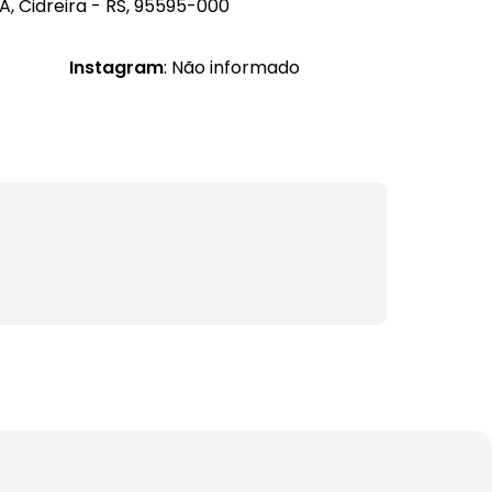
RA, Cidreira - RS, 95595-000
Instagram
: Não informado