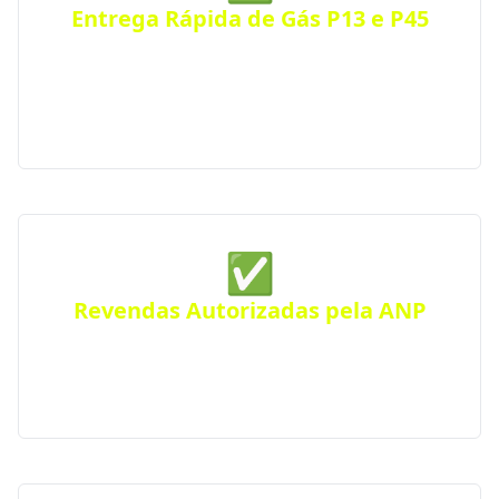
Entrega Rápida de Gás P13 e P45
Receba seu botijão de gás no mesmo dia, com
entrega ágil e segura para residências, comércios
ou condomínios. Atendimento eficiente em toda a
cidade.
✅
Revendas Autorizadas pela ANP
Todas as distribuidoras parceiras são certificadas
pela Agência Nacional do Petróleo, seguindo
rigorosos padrões de segurança e qualidade.