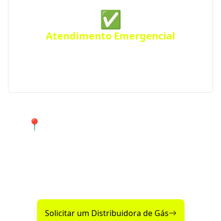
✅
Atendimento Emergencial
Ficou sem gás de repente? Conte com nosso serviço
de Disk Gás emergencial para atender urgências
em Cascavel e região.
📍 Atendimento 24 horas nos
bairros de Cascavel e cidades
próximas.
Encontre agora mesmo uma distribuidora de gás
confiável perto de você!
Solicitar um Distribuidora de Gás