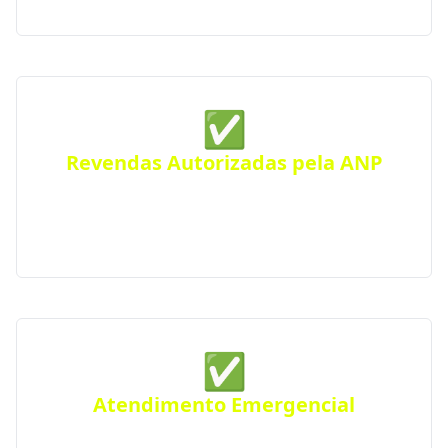
✅
Revendas Autorizadas pela ANP
Todas as distribuidoras parceiras são certificadas
pela Agência Nacional do Petróleo, seguindo
rigorosos padrões de segurança e qualidade.
✅
Atendimento Emergencial
Ficou sem gás de repente? Conte com nosso serviço