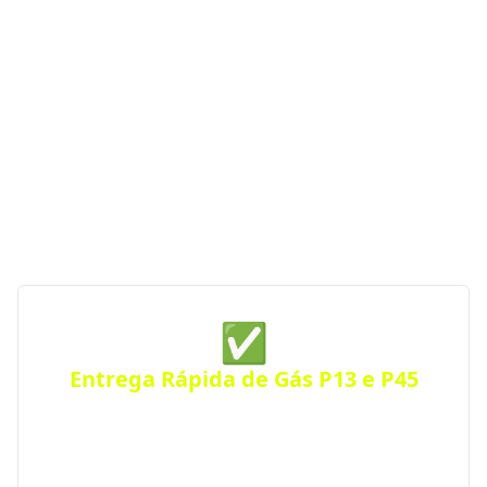
Cotegipe - RS
Se você procura uma distribuidora de gás com
entrega rápida, segurança e atendimento
emergencial, a GGás Perto conecta você às melhores
opções da região. Com parceiras autorizadas pela
ANP, garantimos gás de cozinha confiável e sempre
por perto — a qualquer hora do dia ou da noite.
✅
Entrega Rápida de Gás P13 e P45
Receba seu botijão de gás no mesmo dia, com
entrega ágil e segura para residências, comércios
ou condomínios. Atendimento eficiente em toda a
cidade.