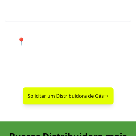
de Disk Gás emergencial para atender urgências
em Barão de Cotegipe e região.
📍 Atendimento 24 horas nos
bairros de Barão de Cotegipe e
cidades próximas.
Encontre agora mesmo uma distribuidora de gás
confiável perto de você!
Solicitar um Distribuidora de Gás