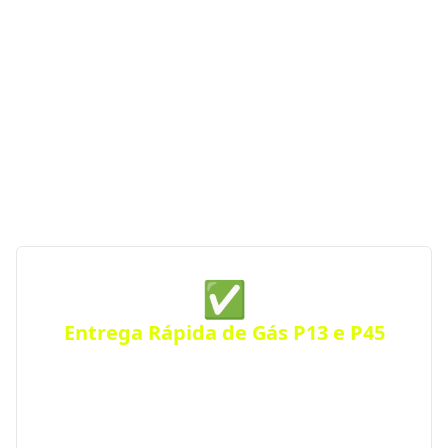
de Gás em Araraquara - SP
Se você procura uma distribuidora de gás com
entrega rápida, segurança e atendimento
emergencial, a GGás Perto conecta você às melhores
opções da região. Com parceiras autorizadas pela
ANP, garantimos gás de cozinha confiável e sempre
por perto — a qualquer hora do dia ou da noite.
✅
Entrega Rápida de Gás P13 e P45
Receba seu botijão de gás no mesmo dia, com
entrega ágil e segura para residências, comércios
ou condomínios. Atendimento eficiente em toda a
cidade.