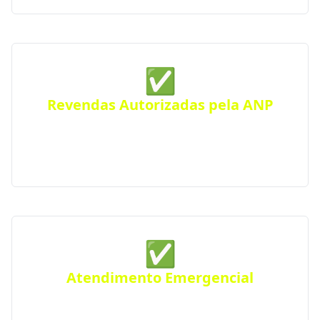
✅
Revendas Autorizadas pela ANP
Todas as distribuidoras parceiras são certificadas
pela Agência Nacional do Petróleo, seguindo
rigorosos padrões de segurança e qualidade.
✅
Atendimento Emergencial
Ficou sem gás de repente? Conte com nosso serviço
de Disk Gás emergencial para atender urgências