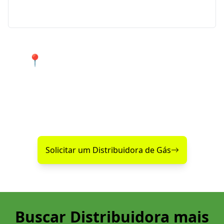
em Araraquara e região.
📍 Atendimento 24 horas nos
bairros de Araraquara e cidades
próximas.
Encontre agora mesmo uma distribuidora de gás
confiável perto de você!
Solicitar um Distribuidora de Gás
Buscar Distribuidora mais